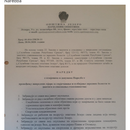
Naredba
Skupštinsko vijeće opštine jezero
Sastav Skupštine
Službeni Glasnici
OPŠTINSKA UPRAVA
INFO
Vijesti
Aktivnosti
Javni pozivi
Obavještenja
Zaštita od požara