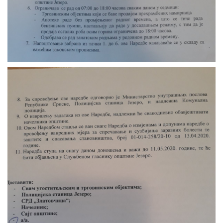
COVID 19
Geoistraživanja
FINANSIJE
PRIVREDA
Poljoprivreda
Turizam
Sport
CIVILNA ZAŠTITA
KONTAKT