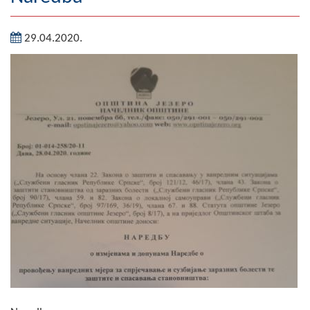
Geografija
29.04.2020.
Naseljena mjesta
Zanimljivosti
Fotogalerija
NAČELNIK
O Načelniku
Zamjenik načelnika
Izvještaj o radu načelnika
SKUPŠTINA
Statut Opštine