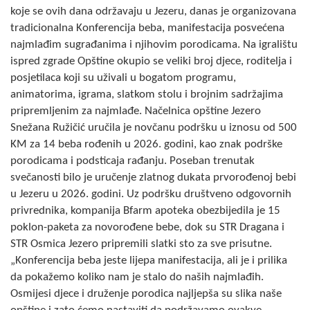
koje se ovih dana održavaju u Jezeru, danas je organizovana
Skupštinsko vijeće opštine jezero
tradicionalna Konferencija beba, manifestacija posvećena
najmlađim sugrađanima i njihovim porodicama. Na igralištu
Sastav Skupštine
ispred zgrade Opštine okupio se veliki broj djece, roditelja i
Službeni Glasnici
posjetilaca koji su uživali u bogatom programu,
animatorima, igrama, slatkom stolu i brojnim sadržajima
OPŠTINSKA UPRAVA
pripremljenim za najmlađe. Načelnica opštine Jezero
Snežana Ružičić uručila je novčanu podršku u iznosu od 500
INFO
KM za 14 beba rođenih u 2026. godini, kao znak podrške
porodicama i podsticaja rađanju. Poseban trenutak
Vijesti
svečanosti bilo je uručenje zlatnog dukata prvorođenoj bebi
u Jezeru u 2026. godini. Uz podršku društveno odgovornih
Aktivnosti
privrednika, kompanija Bfarm apoteka obezbijedila je 15
Javni pozivi
poklon-paketa za novorođene bebe, dok su STR Dragana i
STR Osmica Jezero pripremili slatki sto za sve prisutne.
Obavještenja
„Konferencija beba jeste lijepa manifestacija, ali je i prilika
da pokažemo koliko nam je stalo do naših najmlađih.
Zaštita od požara
Osmijesi djece i druženje porodica najljepša su slika naše