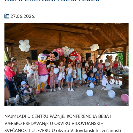
Geografija
27.06.2026.
Naseljena mjesta
Zanimljivosti
Fotogalerija
NAČELNIK
O Načelniku
Zamjenik načelnika
Izvještaj o radu načelnika
SKUPŠTINA
NAJMLAĐI U CENTRU PAŽNjE: KONFERENCIJA BEBA I
VJERSKO PREDAVANjE U OKVIRU VIDOVDANSKIH
Statut Opštine
SVEČANOSTI U JEZERU U okviru Vidovdanskih svečanosti