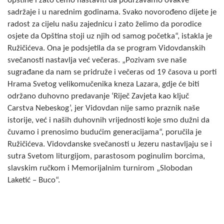
opštine i zato ćemo nastaviti da podržavamo ovakve
COVID 19
sadržaje i u narednim godinama. Svako novorođeno dijete je
radost za cijelu našu zajednicu i zato želimo da porodice
Geoistraživanja
osjete da Opština stoji uz njih od samog početka“, istakla je
Ružičićeva. Ona je podsjetila da se program Vidovdanskih
FINANSIJE
svečanosti nastavlja već večeras. „Pozivam sve naše
sugrađane da nam se pridruže i večeras od 19 časova u porti
PRIVREDA
Hrama Svetog velikomučenika kneza Lazara, gdje će biti
Poljoprivreda
održano duhovno predavanje ‘Riječ Zavjeta kao ključ
Carstva Nebeskog’, jer Vidovdan nije samo praznik naše
Turizam
istorije, već i naših duhovnih vrijednosti koje smo dužni da
čuvamo i prenosimo budućim generacijama“, poručila je
Sport
Ružičićeva. Vidovdanske svečanosti u Jezeru nastavljaju se i
sutra Svetom liturgijom, parastosom poginulim borcima,
CIVILNA ZAŠTITA
slavskim ručkom i Memorijalnim turnirom „Slobodan
Laketić – Buco“.
KONTAKT