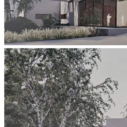
COVID 19
Geoistraživanja
FINANSIJE
PRIVREDA
Poljoprivreda
Turizam
Sport
CIVILNA ZAŠTITA
KONTAKT