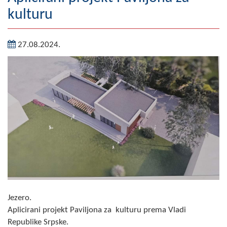
kulturu
Geografija
Naseljena mjesta
27.08.2024.
Zanimljivosti
Fotogalerija
NAČELNIK
O Načelniku
Zamjenik načelnika
Izvještaj o radu načelnika
SKUPŠTINA
Jezero.
Aplicirani projekt Paviljona za kulturu prema Vladi
Statut Opštine
Republike Srpske.