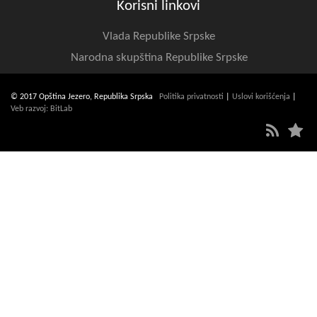
Korisni linkovi
Vlada Republike Srpske
Narodna skupština Republike Srpske
© 2017 Opština Jezero, Republika Srpska
Politika privatnosti
|
Uslovi korišćenja
|
Veb razvoj: BitLab