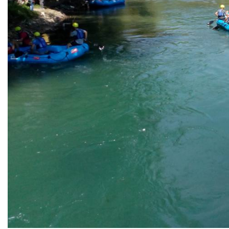
COVID 19
Geoistraživanja
FINANSIJE
PRIVREDA
Poljoprivreda
Turizam
Sport
CIVILNA ZAŠTITA
KONTAKT