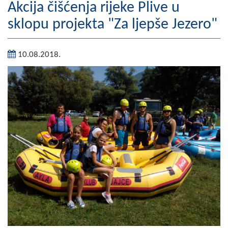
Akcija čišćenja rijeke Plive u
Geografija
sklopu projekta "Za ljepše Jezero"
Naseljena mjesta
10.08.2018.
Zanimljivosti
Fotogalerija
NAČELNIK
O Načelniku
Zamjenik načelnika
Izvještaj o radu načelnika
SKUPŠTINA
Statut Opštine