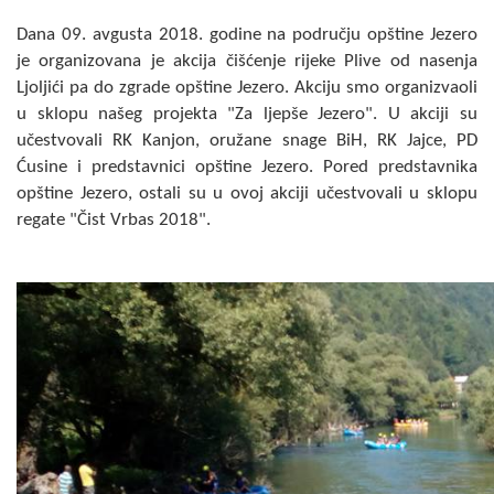
Skupštinsko vijeće opštine jezero
Dana 09. avgusta 2018. godine na području opštine Jezero
je organizovana je akcija čišćenje rijeke Plive od nasenja
Sastav Skupštine
Ljoljići pa do zgrade opštine Jezero. Akciju smo organizvaoli
u sklopu našeg projekta "Za ljepše Jezero". U akciji su
Službeni Glasnici
učestvovali RK Kanjon, oružane snage BiH, RK Jajce, PD
Ćusine i predstavnici opštine Jezero. Pored predstavnika
OPŠTINSKA UPRAVA
opštine Jezero, ostali su u ovoj akciji učestvovali u sklopu
regate "Čist Vrbas 2018".
INFO
Vijesti
Aktivnosti
Javni pozivi
Obavještenja
Zaštita od požara