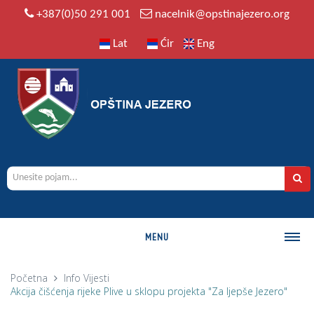
+387(0)50 291 001
nacelnik@opstinajezero.org
Lat
Ćir
Eng
MENU
O OPŠTINI
Početna
Info
Vijesti
Akcija čišćenja rijeke Plive u sklopu projekta "Za ljepše Jezero"
Istorija