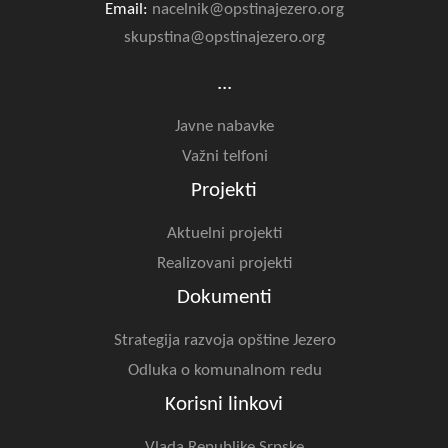
Email:
nacelnik@opstinajezero.org
skupstina@opstinajezero.org
...
Javne nabavke
Važni telfoni
Projekti
Aktuelni projekti
Realizovani projekti
Dokumenti
Strategija razvoja opštine Jezero
Odluka o komunalnom redu
Korisni linkovi
Vlada Republike Srpske