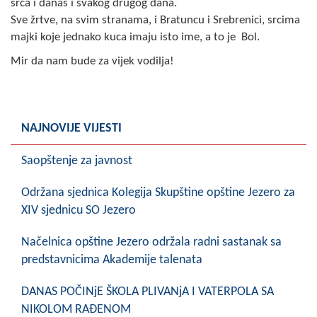
srca i danas i svakog drugog dana.
Skupštinsko vijeće opštine jezero
Sve žrtve, na svim stranama, i Bratuncu i Srebrenici, srcima
majki koje jednako kuca imaju isto ime, a to je Bol.
Sastav Skupštine
Mir da nam bude za vijek vodilja!
Službeni Glasnici
OPŠTINSKA UPRAVA
NAJNOVIJE VIJESTI
INFO
Saopštenje za javnost
Vijesti
Održana sjednica Kolegija Skupštine opštine Jezero za
Aktivnosti
XIV sjednicu SO Jezero
Javni pozivi
Načelnica opštine Jezero održala radni sastanak sa
predstavnicima Akademije talenata
Obavještenja
DANAS POČINjE ŠKOLA PLIVANjA I VATERPOLA SA
Zaštita od požara
NIKOLOM RAĐENOM