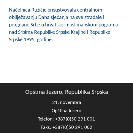
COVID 19
Načelnica Ružičić prisustvovala centralnom
Geoistraživanja
obilježavanju Dana sjećanja na sve stradale i
prognane Srbe u hrvatsko-muslimanskom pogromu
FINANSIJE
nad Srbima Republike Srpske Krajine i Republike
Srpske 1995. godine.
PRIVREDA
Poljoprivreda
Turizam
Sport
Opština Jezero, Republika Srpska
CIVILNA ZAŠTITA
21. novembra
KONTAKT
Opština Jezero
Telefon: +387(0)50 291 001
Faks: +387(0)50 291 002