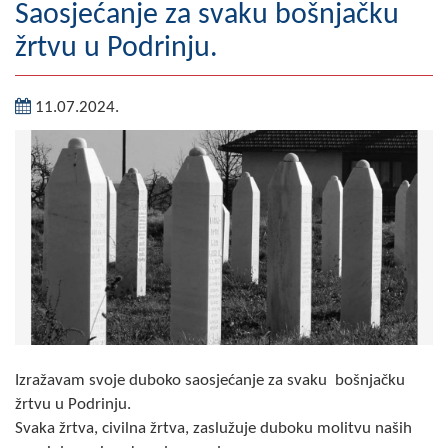
Saosjećanje za svaku bošnjačku
Geografija
žrtvu u Podrinju.
Naseljena mjesta
11.07.2024.
Zanimljivosti
Fotogalerija
NAČELNIK
O Načelniku
Zamjenik načelnika
Izvještaj o radu načelnika
Izražavam svoje duboko saosjećanje za svaku bošnjačku
SKUPŠTINA
žrtvu u Podrinju.
Statut Opštine
Svaka žrtva, civilna žrtva, zaslužuje duboku molitvu naših