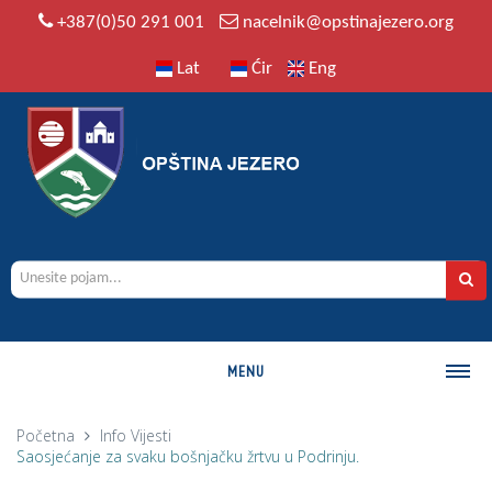
+387(0)50 291 001
nacelnik@opstinajezero.org
Lat
Ćir
Eng
MENU
O OPŠTINI
Početna
Info
Vijesti
Saosjećanje za svaku bošnjačku žrtvu u Podrinju.
Istorija