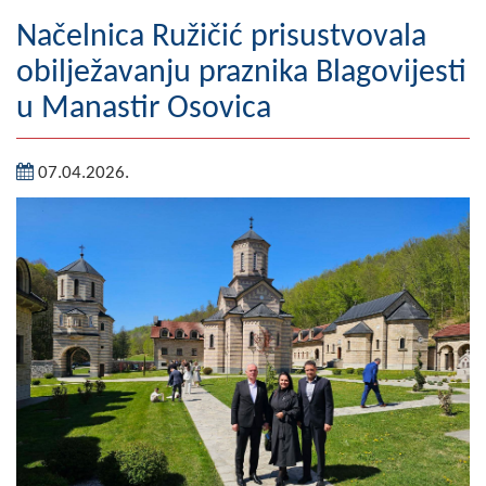
Geografija
Načelnica Ružičić prisustvovala
obilježavanju praznika Blagovijesti
Naseljena mjesta
u Manastir Osovica
Zanimljivosti
07.04.2026.
Fotogalerija
NAČELNIK
O Načelniku
Zamjenik načelnika
Izvještaj o radu načelnika
SKUPŠTINA
Statut Opštine