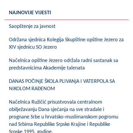
COVID 19
NAJNOVIJE VIJESTI
Geoistraživanja
Saopštenje za javnost
FINANSIJE
Održana sjednica Kolegija Skupštine opštine Jezero za
PRIVREDA
XIV sjednicu SO Jezero
Poljoprivreda
Načelnica opštine Jezero održala radni sastanak sa
predstavnicima Akademije talenata
Turizam
DANAS POČINjE ŠKOLA PLIVANjA I VATERPOLA SA
Sport
NIKOLOM RAĐENOM
CIVILNA ZAŠTITA
Načelnica Ružičić prisustvovala centralnom
KONTAKT
obilježavanju Dana sjećanja na sve stradale i
prognane Srbe u hrvatsko-muslimanskom pogromu
nad Srbima Republike Srpske Krajine i Republike
Srpske 1995. godine.