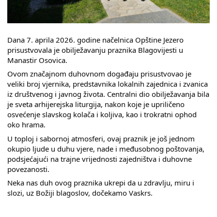
Skupštinsko vijeće opštine jezero
Sastav Skupštine
Dana 7. aprila 2026. godine načelnica Opštine Jezero
prisustvovala je obilježavanju praznika Blagovijesti u
Službeni Glasnici
Manastir Osovica.
Ovom značajnom duhovnom događaju prisustvovao je
OPŠTINSKA UPRAVA
veliki broj vjernika, predstavnika lokalnih zajednica i zvanica
iz društvenog i javnog života. Centralni dio obilježavanja bila
INFO
je sveta arhijerejska liturgija, nakon koje je upriličeno
osvećenje slavskog kolača i koljiva, kao i trokratni ophod
Vijesti
oko hrama.
Aktivnosti
U toploj i sabornoj atmosferi, ovaj praznik je još jednom
okupio ljude u duhu vjere, nade i međusobnog poštovanja,
podsjećajući na trajne vrijednosti zajedništva i duhovne
Javni pozivi
povezanosti.
Obavještenja
Neka nas duh ovog praznika ukrepi da u zdravlju, miru i
slozi, uz Božiji blagoslov, dočekamo Vaskrs.
Zaštita od požara