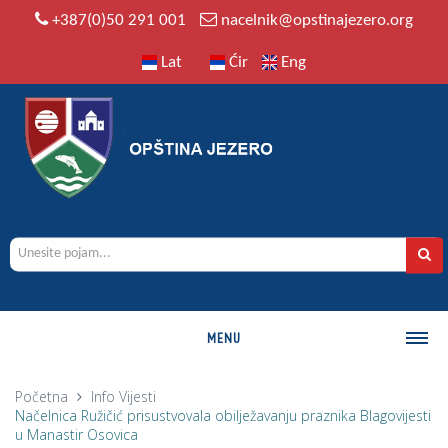
+387(0)50 291 001
nacelnik@opstinajezero.org
Lat
Ćir
Eng
MENU
O OPŠTINI
Početna
Info
Vijesti
Načelnica Ružičić prisustvovala obilježavanju praznika Blagovijesti
Istorija
u Manastir Osovica