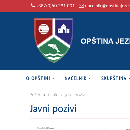
+387(0)50 291 001
nacelnik@opstinajeze
O OPŠTINI
NAČELNIK
SKUPŠTINA
Početna
Info
Javni pozivi
Javni pozivi