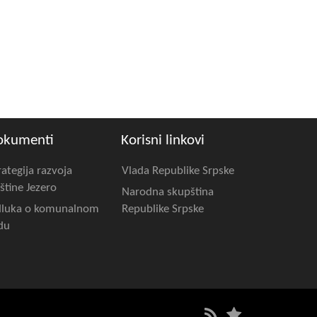
okumenti
Korisni linkovi
rategija razvoja
Vlada Republike Srpske
štine Jezero
Narodna skupština
luka o komunalnom
Republike Srpske
du