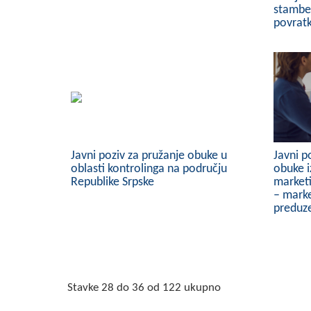
stamben
povratk
Javni poziv za pružanje obuke u
Javni p
oblasti kontrolinga na području
obuke i
Republike Srpske
market
– mark
preduze
Stavke 28 do 36 od 122 ukupno