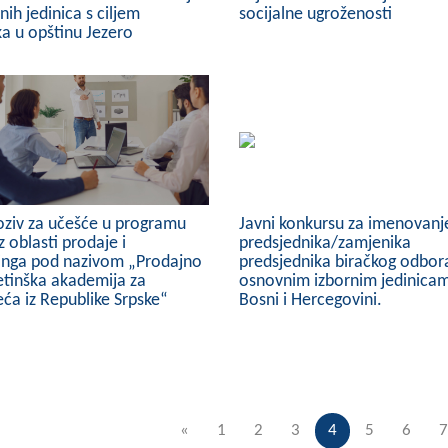
ih jedinica s ciljem
socijalne ugroženosti
a u opštinu Jezero
oziv za učešće u programu
Javni konkursu za imenovanj
z oblasti prodaje i
predsjednika/zamjenika
inga pod nazivom „Prodajno
predsjednika biračkog odbor
etinška akademija za
osnovnim izbornim jedinica
ća iz Republike Srpske“
Bosni i Hercegovini.
«
1
2
3
4
5
6
7