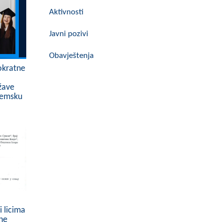
Aktivnosti
Javni pozivi
Obavještenja
okratne
žave
demsku
 licima
tne