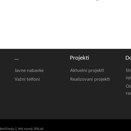
...
Projekti
D
Javne nabavke
Aktuelni projekti
St
op
Važni telfoni
Realizovani projekti
Od
re
 korišćenja
|
Veb razvoj: BitLab