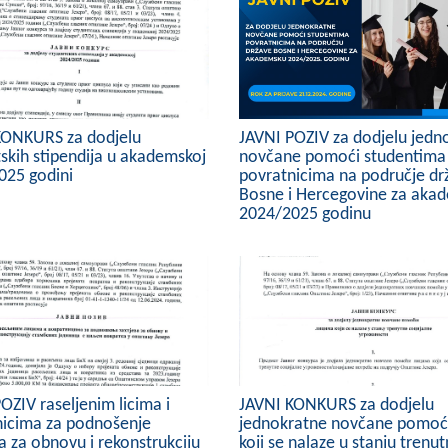
KONKURS za dodjelu
JAVNI POZIV za dodjelu jedn
skih stipendija u akademskoj
novčane pomoći studentima
025 godini
povratnicima na područje dr
Bosne i Hercegovine za aka
2024/2025 godinu
OZIV raseljenim licima i
JAVNI KONKURS za dodjelu
nicima za podnošenje
jednokratne novčane pomoći
a za obnovu i rekonstrukciju
koji se nalaze u stanju trenu