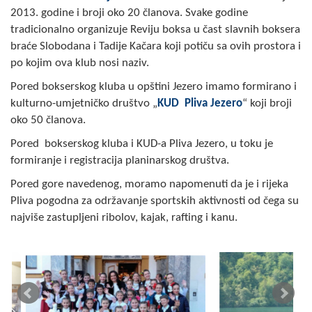
2013. godine i broji oko 20 članova. Svake godine
Skupštinsko vijeće opštine jezero
tradicionalno organizuje Reviju boksa u čast slavnih boksera
Sastav Skupštine
braće Slobodana i Tadije Kačara koji potiču sa ovih prostora i
po kojim ova klub nosi naziv.
Službeni Glasnici
Pored bokserskog kluba u opštini Jezero imamo formirano i
kulturno-umjetničko društvo „
KUD Pliva Jezero
“ koji broji
OPŠTINSKA UPRAVA
oko 50 članova.
INFO
Pored bokserskog kluba i KUD-a Pliva Jezero, u toku je
formiranje i registracija planinarskog društva.
Vijesti
Pored gore navedenog, moramo napomenuti da je i rijeka
Aktivnosti
Pliva pogodna za održavanje sportskih aktivnosti od čega su
najviše zastupljeni ribolov, kajak, rafting i kanu.
Javni pozivi
Obavještenja
Zaštita od požara