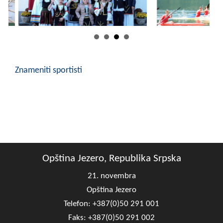
COVID 19
Geoistraživanja
FINANSIJE
Znameniti sportisti
PRIVREDA
Poljoprivreda
Turizam
Sport
Opština Jezero, Republika Srpska
CIVILNA ZAŠTITA
21. novembra
KONTAKT
Opština Jezero
Telefon: +387(0)50 291 001
Faks: +387(0)50 291 002