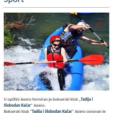
Geografija
Naseljena mjesta
Zanimljivosti
Fotogalerija
NAČELNIK
O Načelniku
Zamjenik načelnika
Izvještaj o radu načelnika
SKUPŠTINA
U opštini Jezero formiran je bokserski klub „
Tadija i
Slobodan Kačar
“ Jezero.
Statut Opštine
Bokserski klub “
Tadija i Slobodan Kačar
” Jezero osnovan je