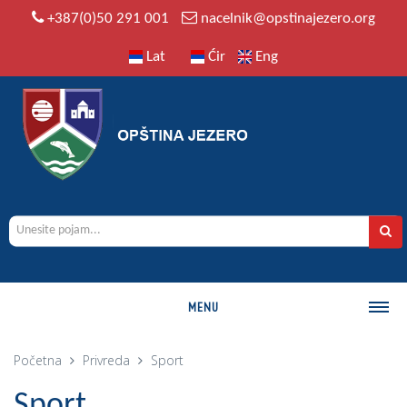
+387(0)50 291 001
nacelnik@opstinajezero.org
Lat
Ćir
Eng
MENU
O OPŠTINI
Početna
Privreda
Sport
Istorija
Sport