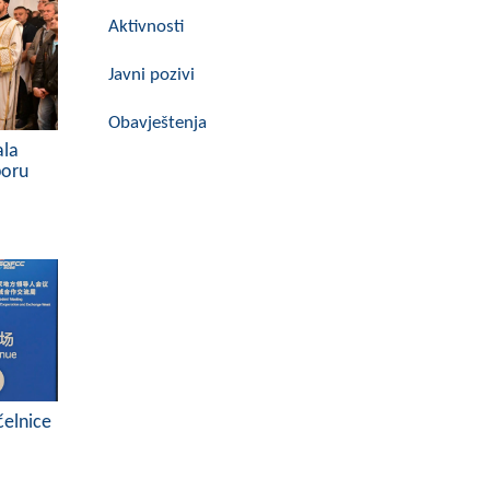
Aktivnosti
Javni pozivi
Obavještenja
ala
boru
čelnice