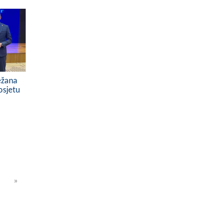
ežana
osjetu
»