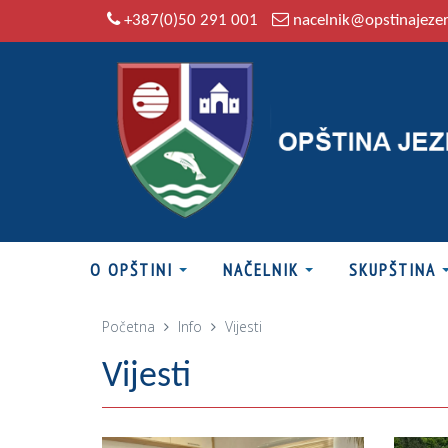
+387(0)50 291 001
nacelnik@opstinajeze
O OPŠTINI
NAČELNIK
SKUPŠTINA
Početna
Info
Vijesti
Vijesti