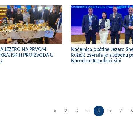
NA JEZERO NA PRVOM
Načelnica opštine Jezero Sn
KRAJIŠKIH PROIZVODA U
Ružičić završila je službenu p
KU
Narodnoj Republici Kini
«
2
3
4
5
6
7
8