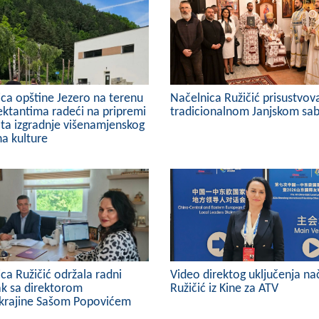
ca opštine Jezero na terenu
Načelnica Ružičić prisustvov
ektantima radeći na pripremi
tradicionalnom Janjskom sa
ta izgradnje višenamjenskog
na kulture
ca Ružičić održala radni
Video direktog uključenja na
ak sa direktorom
Ružičić iz Kine za ATV
okrajine Sašom Popovićem