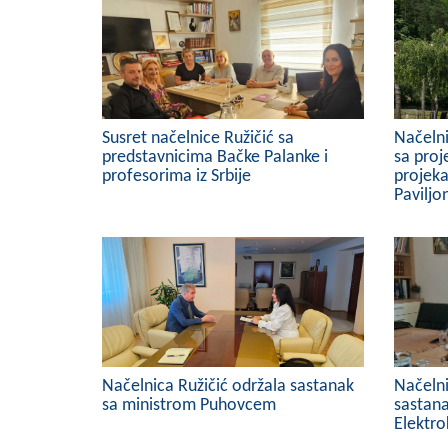
Susret načelnice Ružičić sa
Načelni
predstavnicima Bačke Palanke i
sa proj
profesorima iz Srbije
projeka
Paviljo
Načelnica Ružičić održala sastanak
Načelni
sa ministrom Puhovcem
sastan
Elektr