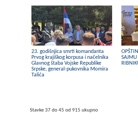
23. godišnjica smrti komandanta
OPŠTI
Prvog krajiškog korpusa i načelnika
SAJMU 
Glavnog štaba Vojske Republike
RIBNI
Srpske, general-pukovnika Momira
Talića
Stavke 37 do 45 od 915 ukupno