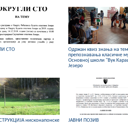
ЛИ СТО
Одржан квиз знања на те
препознавања класичне му
Основној школи "Вук Кара
Језеро
СТРУКЦИЈА нисконапонске
ЈАВНИ ПОЗИВ