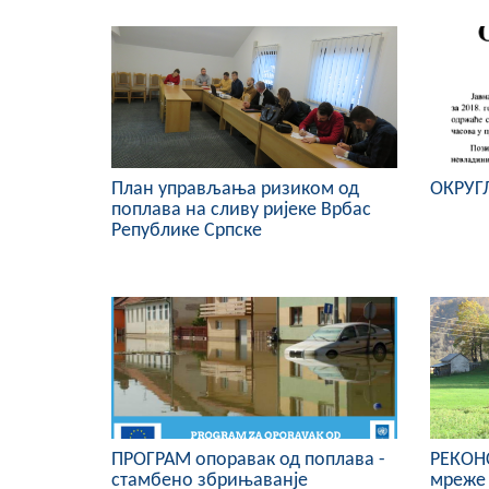
План управљања ризиком од
ОКРУГ
поплава на сливу ријеке Врбас
Републике Српске
ПРОГРАМ опоравак од поплава -
РЕКОН
стамбено збрињаванје
мреже