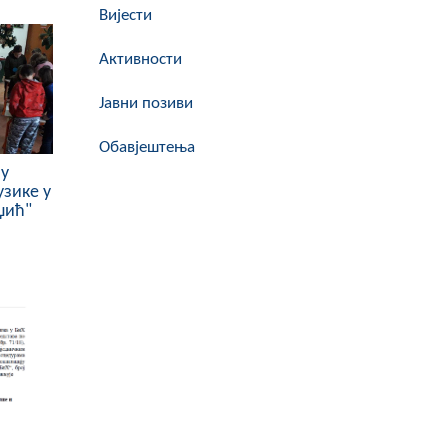
Вијести
Активности
Јавни позиви
Обавјештења
му
зике у
џић"