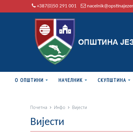
+387(0)50 291 001
nacelnik@opstinajeze
О ОПШТИНИ
НАЧЕЛНИК
СКУПШТИНА
Почетна
Инфо
Вијести
Вијести