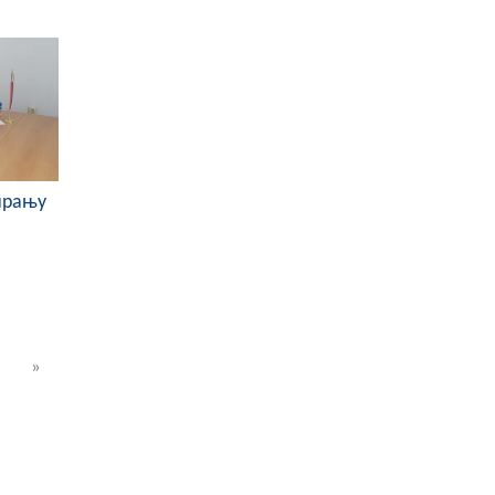
ирању
»