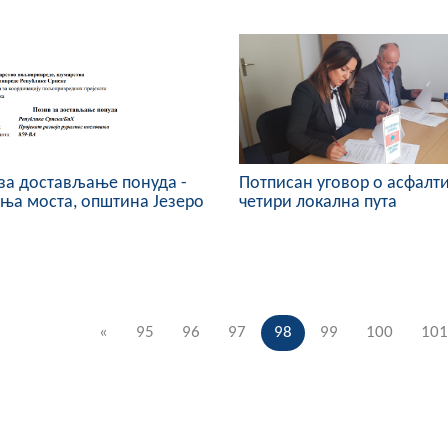
за достављање понуда -
Потписан уговор о асфалт
ња моста, општина Језеро
четири локална пута
«
95
96
97
98
99
100
101