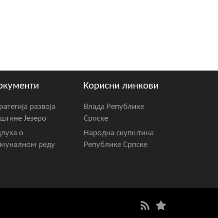
окументи
Корисни линкови
ратегија развоја
Влада Републике
штине Језеро
Српске
лука о
Народна скупштина
муналном реду
Републике Српске