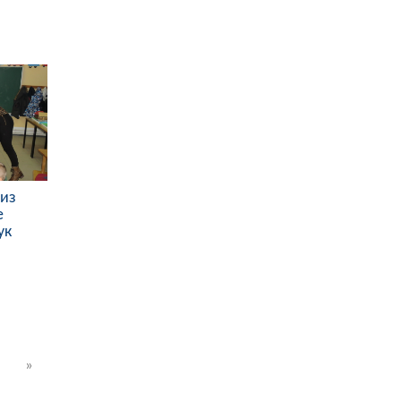
 из
е
ук
»