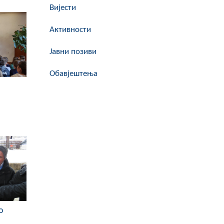
Вијести
Активности
Јавни позиви
Обавјештења
о