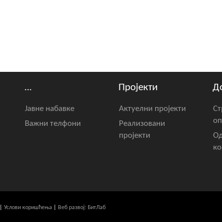
...
Пројекти
Д
Јавне набавке
Актуелни пројекти
Ст
оп
Важни телфони
Реализовани
пројекти
Од
ко
|
Услови коришћења
|
Веб развој: БитЛаб