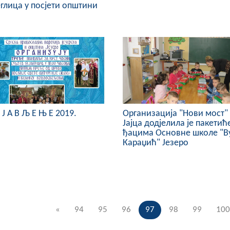
еглица у посјети општини
 Ј А В Љ Е Њ Е 2019.
Организација "Нови мост"
Јајца додјелила је пакетић
ђацима Основне школе "В
Караџић" Језеро
«
94
95
96
97
98
99
100