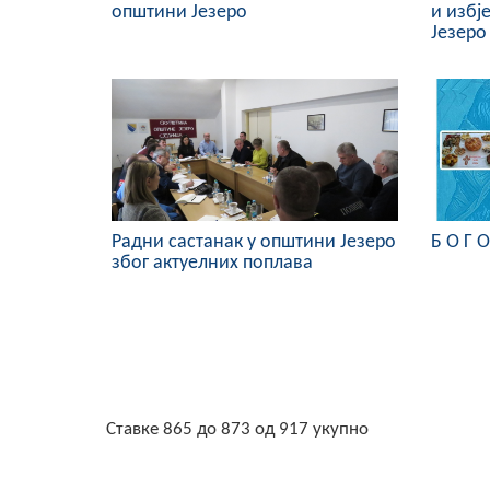
општини Језеро
и избј
Језеро
Радни састанак у општини Језеро
Б О Г О
због актуелних поплава
Ставке 865 до 873 од 917 укупно