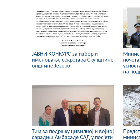
ЈАВНИ КОНКУРС за избор и
Минист
именовање секретара Скупштине
почет
општине Језеро
успост
на под
Тим за подршку цивилној и војној
Предс
сарадњи Амбасаде САД у посјети
минист