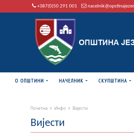
+387(0)50 291 001
nacelnik@opstinajeze
О ОПШТИНИ
НАЧЕЛНИК
СКУПШТИНА
Почетна
Инфо
Вијести
Вијести