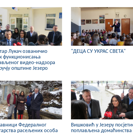
ар Лукач озваничио
"ДЕЦА СУ УКРАС СВЕТА"
ак функционисања
ављеног видео-надзора
ручју општине Језеро
тавници Федералног
Вишковић у Језеру посјети
арства расељених особа
поплављена домаћинства