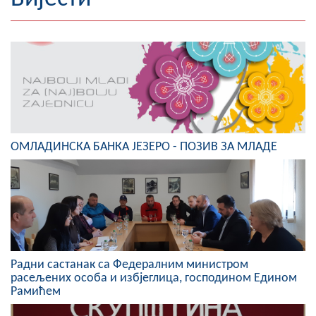
Географија
Насељена мјеста
Занимљивости
Фотогалерија
ОМЛАДИНСКА БАНКА ЈЕЗЕРО - ПОЗИВ ЗА МЛАДЕ
НАЧЕЛНИК
О Начелнику
Замјеник начелника
Извјештај о раду начелника
Радни састанак са Федералним министром
СКУПШТИНА
расељених особа и избјеглица, господином Едином
Рамићем
Статут Општине