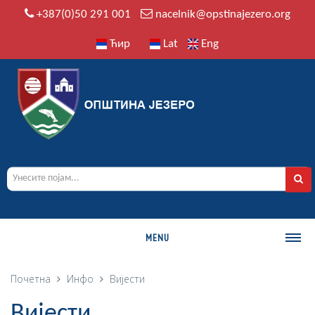
+387(0)50 291 001
nacelnik@opstinajezero.org
Ћир
Lat
Eng
MENU
О ОПШТИНИ
Почетна
Инфо
Вијести
Историја
Вијести