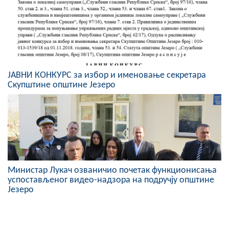
ЈАВНИ КОНКУРС за избор и именовање секретара
Скупштине општине Језеро
Министар Лукач озваничио почетак функционисања
успостављеног видео-надзора на подручју општине
Језеро