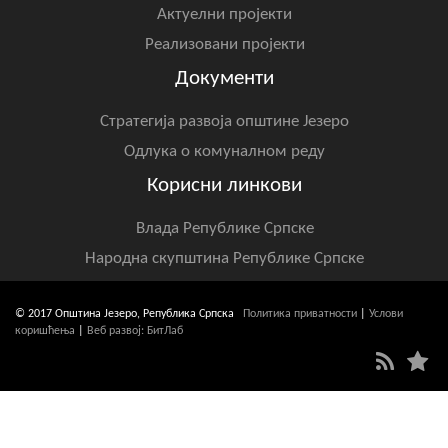
Актуелни пројекти
Реализовани пројекти
Документи
Стратегија развоја општине Језеро
Одлука о комуналном реду
Корисни линкови
Влада Републике Српске
Народна скупштина Републике Српске
© 2017 Општина Језеро, Република Српска
Политика приватности
|
Услови
коришћења
|
Веб развој: БитЛаб