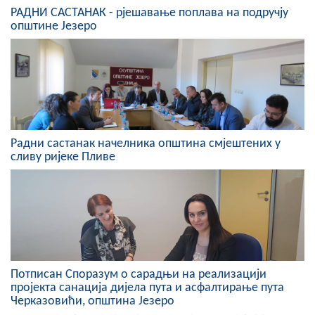
РАДНИ САСТАНАК - рјешавање поплава на подручју
COVID 19
општине Језеро
Геоистраживања
ФИНАНСИЈЕ
ПРИВРЕДА
Пољопривреда
Радни састанак начелника општина смјештених у
сливу ријеке Пливе
Туризам
Спорт
ЦИВИЛНА ЗАШТИТА
КОНТАКТ
Потписан Споразум о сарадњи на реализацији
пројекта санација дијела пута и асфалтирање пута
Черказовићи, општина Језеро