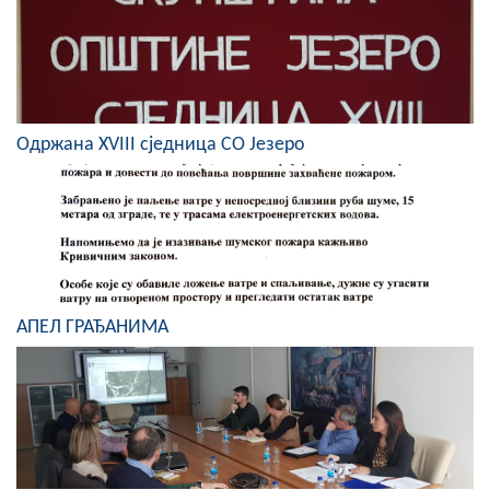
Скупштинско вијеће општине језеро
Састав Скупштине
Службени Гласници
Одржана XVIII сједница СО Језеро
ОПШТИНСКА УПРАВА
ИНФО
Вијести
Активности
АПЕЛ ГРАЂАНИМА
Јавни позиви
Обавјештења
Заштита од пожара