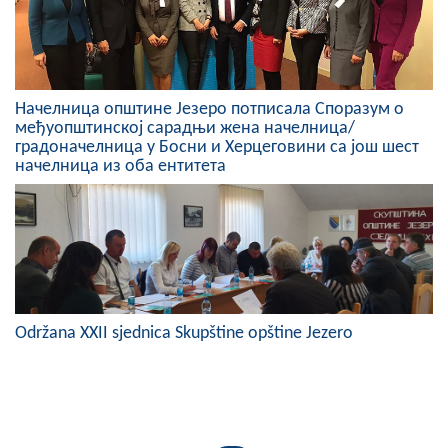
Начелница општине Језеро потписала Споразум о
међуопштинској сарадњи жена начелница/
градоначелница у Босни и Херцеговини са још шест
начелница из оба ентитета
Održana XXII sjednica Skupštine opštine Jezero