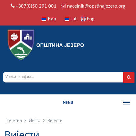
+387(0)50 291 001
nacelnik@opstinajezero.org
Ћир
Lat
Eng
MENU
О ОПШТИНИ
Почетна
Инфо
Вијести
Историја
Вијести