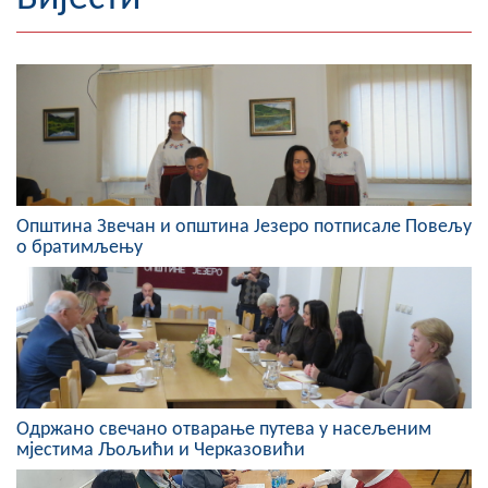
Географија
Насељена мјеста
Занимљивости
Фотогалерија
Општина Звечан и општина Језеро потписале Повељу
НАЧЕЛНИК
о братимљењу
О Начелнику
Замјеник начелника
Извјештај о раду начелника
СКУПШТИНА
Одржано свечано отварање путева у насељеним
мјестима Љољићи и Черказовићи
Статут Општине