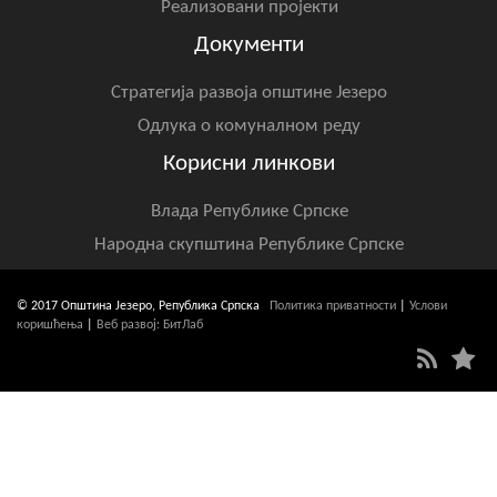
Реализовани пројекти
Документи
Стратегија развоја општине Језеро
Одлука о комуналном реду
Корисни линкови
Влада Републике Српске
Народна скупштина Републике Српске
© 2017 Општина Језеро, Република Српска
Политика приватности
|
Услови
коришћења
|
Веб развој: БитЛаб