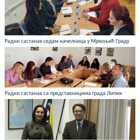
Скупштинско вијеће општине језеро
Састав Скупштине
Службени Гласници
Радни састанак седам начелница у Мркоњић Граду
ОПШТИНСКА УПРАВА
ИНФО
Вијести
Активности
Радни састанак са представницима града Липик
Јавни позиви
Обавјештења
Заштита од пожара