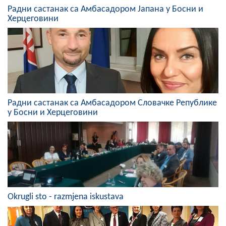
Радни састанак са Амбасадором Јапана у Босни и
COVID 19
Херцеговини
Геоистраживања
ФИНАНСИЈЕ
ПРИВРЕДА
Пољопривреда
Радни састанак са Амбасадором Словачке Републике
у Босни и Херцеговини
Туризам
Спорт
ЦИВИЛНА ЗАШТИТА
КОНТАКТ
Okrugli sto - razmjena iskustava