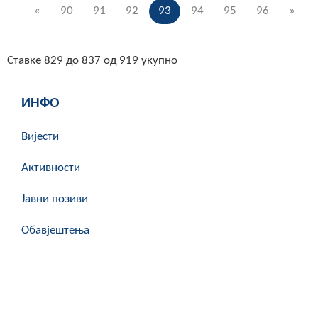
«
90
91
92
93
94
95
96
»
Ставке 829 до 837 од 919 укупно
ИНФО
Вијести
Активности
Јавни позиви
Обавјештења