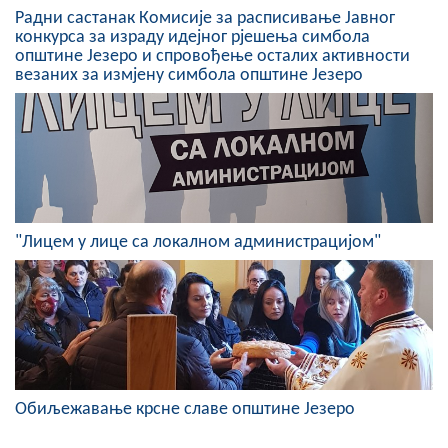
Радни састанак Комисије за расписивање Јавног
конкурса за израду идејног рјешења симбола
општине Језеро и спровођење осталих активности
везаних за измјену симбола општине Језеро
"Лицем у лице са локалном администрацијом"
Обиљежавање крсне славе општине Језеро