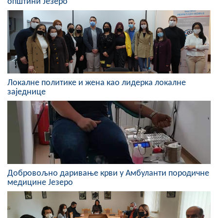
општини Језеро
Скупштинско вијеће општине језеро
Састав Скупштине
Службени Гласници
ОПШТИНСКА УПРАВА
Локалне политике и жена као лидерка локалне
заједнице
ИНФО
Вијести
Активности
Јавни позиви
Добровољно даривање крви у Амбуланти породичне
медицине Језеро
Обавјештења
Заштита од пожара