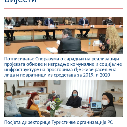
Географија
Насељена мјеста
Занимљивости
Фотогалерија
Потписивање Споразума o сарадњи на реализацији
НАЧЕЛНИК
пројеката обнове и изградње комуналне и социјалне
инфраструктуре на просторима гђе живе расељена
О Начелнику
лица и повратници из средстава за 2019. и 2020
Замјеник начелника
Извјештај о раду начелника
СКУПШТИНА
Статут Општине
Посјета директорице Туристичке организације РС