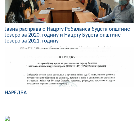
COVID 19
Геоистраживања
Јавна расправа о Нацрту Ребаланса буџета општине
Језеро за 2020. годину и Нацрту Буџета општине
ФИНАНСИЈЕ
Језеро за 2021. годину
ПРИВРЕДА
Пољопривреда
Туризам
Спорт
НАРЕДБА
ЦИВИЛНА ЗАШТИТА
КОНТАКТ