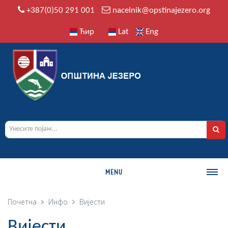
+387(0)50 291 001
nacelnik@opstinajezero.org
Ћир
Lat
Eng
MENU
О ОПШТИНИ
Почетна
Инфо
Вијести
Историја
Вијести