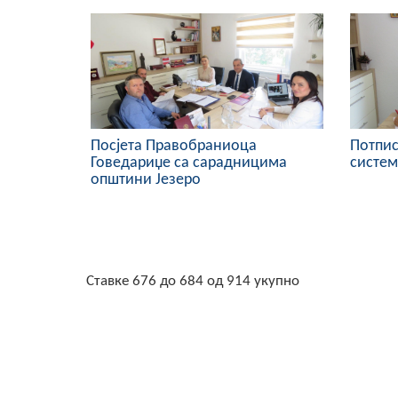
Посјета Правобраниоца
Потпис
Говедариџе са сарадницима
систем
општини Језеро
Ставке 676 до 684 од 914 укупно