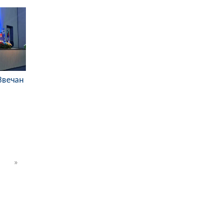
Звечан
»