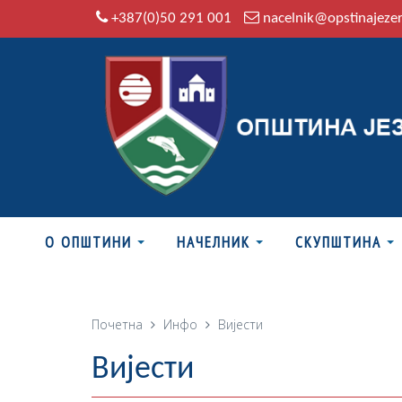
+387(0)50 291 001
nacelnik@opstinajeze
О ОПШТИНИ
НАЧЕЛНИК
СКУПШТИНА
Почетна
Инфо
Вијести
Вијести