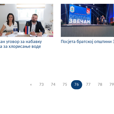
ан уговор за набавку
Посјета братској општини 
а за хлорисање воде
«
73
74
75
76
77
78
79