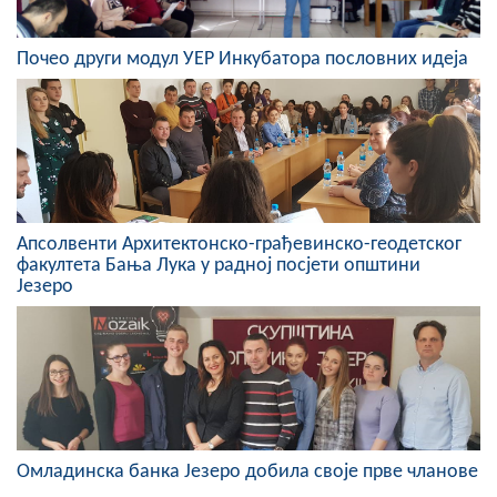
Почео други модул УЕР Инкубатора пословних идеја
Апсолвенти Архитектонско-грађевинско-геодетског
факултета Бања Лука у радној посјети општини
Језеро
Омладинска банка Језеро добила своје прве чланове