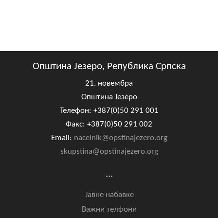
Општина Језеро, Република Српска
21. новембра
Општина Језеро
Телефон: +387(0)50 291 001
Факс: +387(0)50 291 002
Email:
nacelnik@opstinajezero.org
skupstina@opstinajezero.org
...
Јавне набавке
Важни телфони