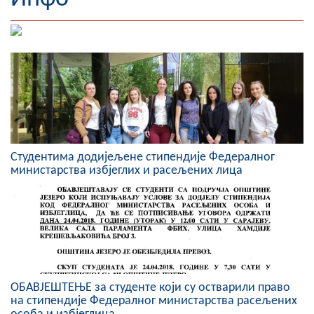
Географија
Насељена мјеста
Занимљивости
Фотогалерија
НАЧЕЛНИК
Студентима додијељене стипендије Федералног
министарства избјеглих и расељених лица
О Начелнику
Замјеник начелника
Извјештај о раду начелника
СКУПШТИНА
ОБАВЈЕШТЕЊЕ за студенте који су остварили право
Статут Општине
на стипендије Федералног министарства расељених