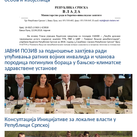
особа и избјеглица
Скупштинско вијеће општине језеро
Састав Скупштине
Службени Гласници
ОПШТИНСКА УПРАВА
ЈАВНИ ПОЗИВ за подношење захтјева ради
упућивања ратних војних инвалида и чланова
ИНФО
породица погинулих бораца у бањско-климатске
здравствене установе
Вијести
Активности
Јавни позиви
Обавјештења
Консултација Иницијативе за локалне власти у
Републици Српској
Заштита од пожара