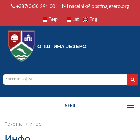
+387(0)50 291 001
nacelnik@opstinajezero.org
Ћир
Lat
Eng
MENU
О ОПШТИНИ
Почетна
Инфо
Историја
Инфо