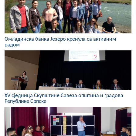
COVID 19
Геоистраживања
ФИНАНСИЈЕ
Омладинска банка Језеро кренула са активним
радом
ПРИВРЕДА
Пољопривреда
Туризам
Спорт
XV сједница Скупштине Савеза општина и градова
ЦИВИЛНА ЗАШТИТА
Републике Српске
КОНТАКТ