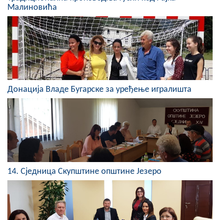
COVID 19
Малиновића
Геоистраживања
ФИНАНСИЈЕ
ПРИВРЕДА
Донација Владе Бугарске за уређење игралишта
Пољопривреда
Туризам
Спорт
ЦИВИЛНА ЗАШТИТА
14. Сједница Скупштине општине Језеро
КОНТАКТ