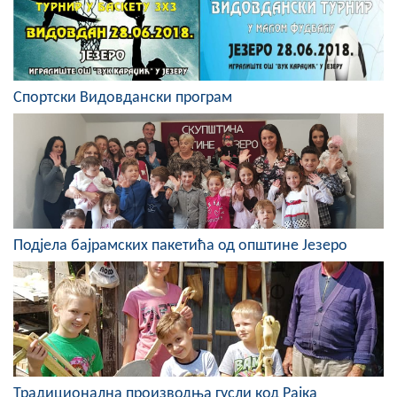
Скупштинско вијеће општине језеро
Састав Скупштине
Спортски Видовдански програм
Службени Гласници
ОПШТИНСКА УПРАВА
ИНФО
Вијести
Подјела бајрамских пакетића од општине Језеро
Активности
Јавни позиви
Обавјештења
Заштита од пожара
Традиционална производња гусли код Рајка