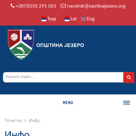
+387(0)50 291 001
nacelnik@opstinajezero.org
Ћир
Lat
Eng
MENU
О ОПШТИНИ
Почетна
Инфо
Историја
Инфо