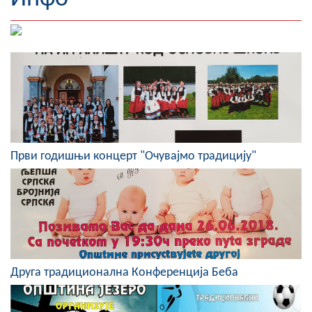
Географија
Насељена мјеста
Занимљивости
Фотогалерија
НАЧЕЛНИК
Први годишњи концерт "Очувајмо традицију"
О Начелнику
Замјеник начелника
Извјештај о раду начелника
СКУПШТИНА
Друга традиционална Конференција Беба
Статут Општине