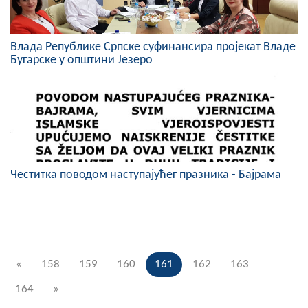
Влада Републике Српске суфинансира пројекат Владе
Бугарске у општини Језеро
Честитка поводом наступајућег празника - Бајрама
«
158
159
160
161
162
163
164
»