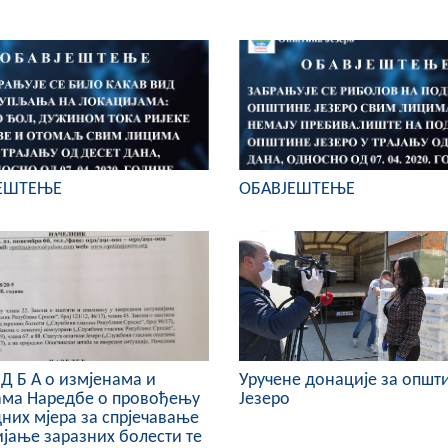
ЕШТЕЊЕ
ОБАВЈЕШТЕЊЕ
Е Д Б А о измјенама и
Уручене донације за општ
ама Наредбе о провођењу
Језеро
них мјера за спрјечавање
ијање заразних болести те