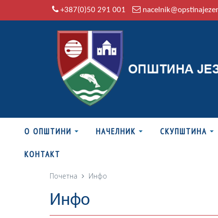
+387(0)50 291 001
nacelnik@opstinajeze
О ОПШТИНИ
НАЧЕЛНИК
СКУПШТИНА
КОНТАКТ
Почетна
Инфо
Инфо