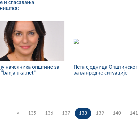
е и спасавања
вништва:
ју начелника општине за
Пета сједница Општинског
 "banjaluka.net"
за ванредне ситуације
«
135
136
137
138
139
140
141