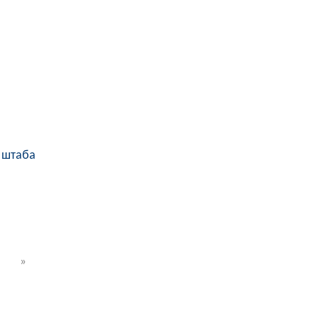
 штаба
»