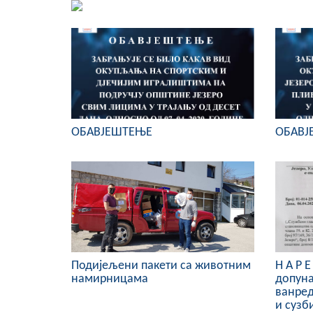
ОБАВЈЕШТЕЊЕ
ОБАВЈ
Подијељени пакети са животним
Н А Р 
намирницама
допун
ванред
и сузб