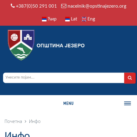
+387(0)50 291 001
nacelnik@opstinajezero.org
Ћир
Lat
Eng
MENU
О ОПШТИНИ
Почетна
Инфо
Историја
Инфо