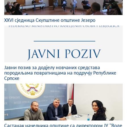
COVID 19
Геоистраживања
XXVI сједница Скупштине општине Језеро
ФИНАНСИЈЕ
ПРИВРЕДА
Пољопривреда
Туризам
Јавни позив за додјелу новчаних средстава
породиљама повратницама на подручју Републике
Спорт
Српске
ЦИВИЛНА ЗАШТИТА
КОНТАКТ
Састанак начелника општине са директором ЈУ "Воде