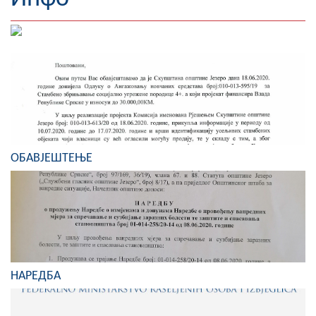
Географија
Насељена мјеста
Занимљивости
Фотогалерија
НАЧЕЛНИК
ОБАВЈЕШТЕЊЕ
О Начелнику
Замјеник начелника
Извјештај о раду начелника
СКУПШТИНА
НАРЕДБА
Статут Општине