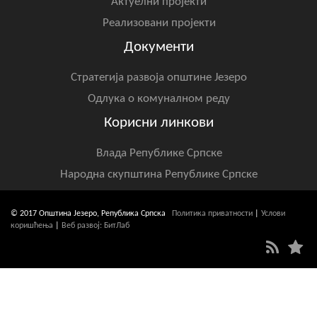
Актуелни пројекти
Реализовани пројекти
Документи
Стратегија развоја општине Језеро
Одлука о комуналном реду
Корисни линкови
Влада Републике Српске
Народна скупштина Републике Српске
© 2017 Општина Језеро, Република Српска
Политика приватности
|
Услови
коришћења
|
Веб развој: БитЛаб