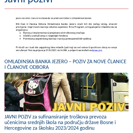
Geografija
Naseljena mjesta
Zanimljivosti
Fotogalerija
OMLADINSKA BANKA JEZERO – POZIV ZA NOVE ČLANICE
NAČELNIK
I ČLANOVE ODBORA
O Načelniku
Zamjenik načelnika
Izvještaj o radu načelnika
SKUPŠTINA
JAVNI POZIV za sufinansiranje troškova prevoza
učenicima srednjih škola na području države Bosne i
Statut Opštine
Hercegovine za školsku 2023/2024 godinu