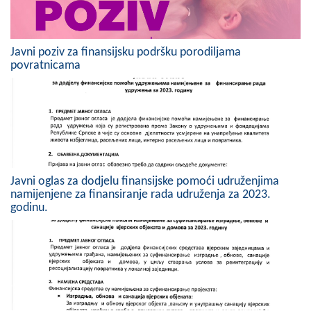
COVID 19
Geoistraživanja
Javni poziv za finansijsku podršku porodiljama
povratnicama
FINANSIJE
PRIVREDA
Poljoprivreda
Turizam
Javni oglas za dodjelu finansijske pomoći udruženjima
Sport
namijenjene za finansiranje rada udruženja za 2023.
godinu.
CIVILNA ZAŠTITA
KONTAKT