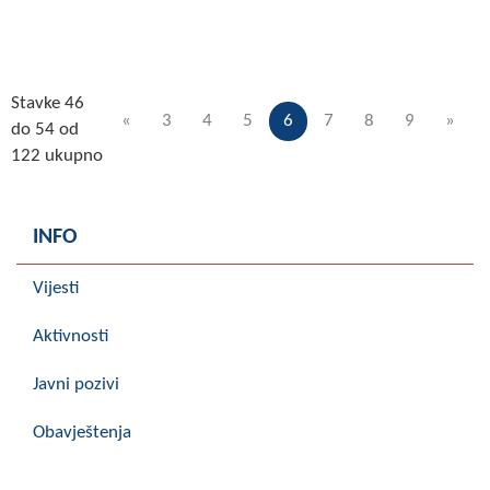
Stavke 46
«
3
4
5
6
7
8
9
»
do 54 od
122 ukupno
INFO
Vijesti
Aktivnosti
Javni pozivi
Obavještenja