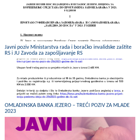
Skupštinsko vijeće opštine jezero
Sastav Skupštine
Službeni Glasnici
Javni poziv Ministarstva rada i boračko invalidske zaštite
OPŠTINSKA UPRAVA
RS i JU Zavoda za zapošljavanje RS
INFO
Vijesti
Aktivnosti
Javni pozivi
OMLADINSKA BANKA JEZERO – TREĆI POZIV ZA MLADE
2023
Obavještenja
Zaštita od požara