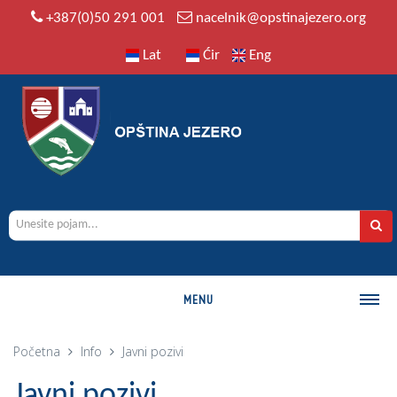
+387(0)50 291 001
nacelnik@opstinajezero.org
Lat
Ćir
Eng
MENU
O OPŠTINI
Početna
Info
Javni pozivi
Istorija
Javni pozivi