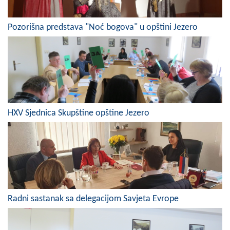
COVID 19
Pozorišna predstava "Noć bogova" u opštini Jezero
Geoistraživanja
FINANSIJE
PRIVREDA
Poljoprivreda
HXV Sjednica Skupštine opštine Jezero
Turizam
Sport
CIVILNA ZAŠTITA
KONTAKT
Radni sastanak sa delegacijom Savjeta Evrope