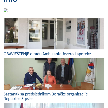
Geografija
Naseljena mjesta
Zanimljivosti
Fotogalerija
NAČELNIK
OBAVJEŠTENjE o radu Ambulante Jezero i apoteke
O Načelniku
Zamjenik načelnika
Izvještaj o radu načelnika
SKUPŠTINA
Sastanak sa predsjednikom Boračke organizacije
Republike Srpske
Statut Opštine