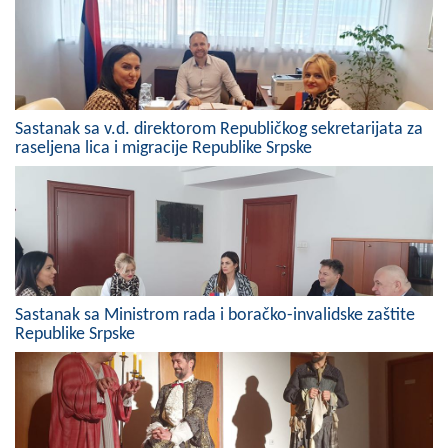
Skupštinsko vijeće opštine jezero
Sastav Skupštine
Službeni Glasnici
Sastanak sa v.d. direktorom Republičkog sekretarijata za
raseljena lica i migracije Republike Srpske
OPŠTINSKA UPRAVA
INFO
Vijesti
Aktivnosti
Sastanak sa Ministrom rada i boračko-invalidske zaštite
Javni pozivi
Republike Srpske
Obavještenja
Zaštita od požara