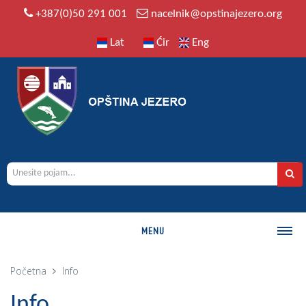
+387(0)50 291 001
nacelnik@opstinajezero.org
Lat
Ćir
Eng
MENU
O OPŠTINI
Početna
Info
Istorija
Info