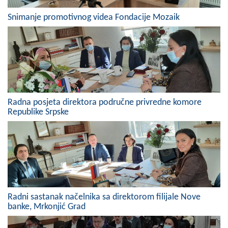
COVID 19
Snimanje promotivnog videa Fondacije Mozaik
Geoistraživanja
FINANSIJE
PRIVREDA
Poljoprivreda
Radna posjeta direktora područne privredne komore
Republike Srpske
Turizam
Sport
CIVILNA ZAŠTITA
KONTAKT
Radni sastanak načelnika sa direktorom filijale Nove
banke, Mrkonjić Grad