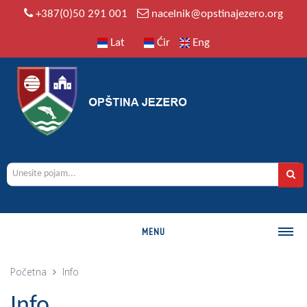
+387(0)50 291 001
nacelnik@opstinajezero.org
Lat
Ćir
Eng
MENU
O OPŠTINI
Početna
Info
Istorija
Info