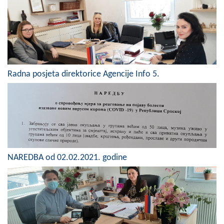
Skupštinsko vijeće opštine jezero
Sastav Skupštine
Službeni Glasnici
Radna posjeta direktorice Agencije Info 5.
OPŠTINSKA UPRAVA
INFO
Vijesti
Aktivnosti
NAREDBA od 02.02.2021. godine
Javni pozivi
Obavještenja
Zaštita od požara