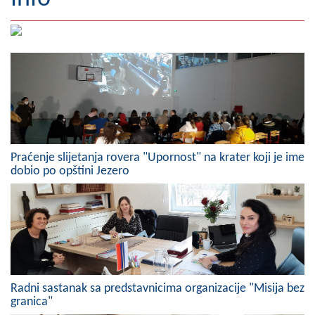
Geografija
Naseljena mjesta
Zanimljivosti
Fotogalerija
NAČELNIK
Praćenje slijetanja rovera "Upornost" na krater koji je ime
dobio po opštini Jezero
O Načelniku
Zamjenik načelnika
Izvještaj o radu načelnika
SKUPŠTINA
Radni sastanak sa predstavnicima organizacije "Misija bez
Statut Opštine
granica"