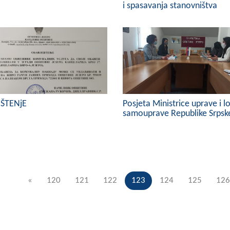
i spasavanja stanovništva
ŠTENjE
Posjeta Ministrice uprave i l
samouprave Republike Srpsk
«
120
121
122
123
124
125
126