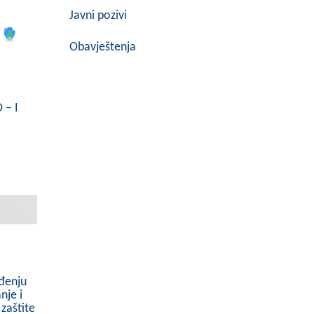
Javni pozivi
Obavještenja
– I
đenju
nje i
 zaštite