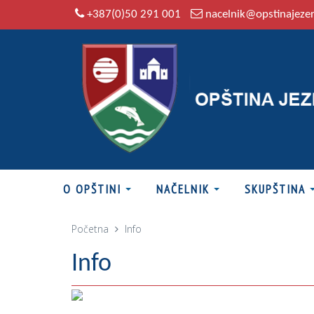
+387(0)50 291 001
nacelnik@opstinajeze
O OPŠTINI
NAČELNIK
SKUPŠTINA
Početna
Info
Info