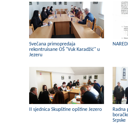
Svečana primopredaja
NAREDB
rekontruisane OŠ "Vuk Karadžić" u
Jezeru
II sjednica Skupštine opštine Jezero
Radna p
boračko
Srpske