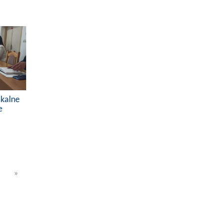
okalne
e
»