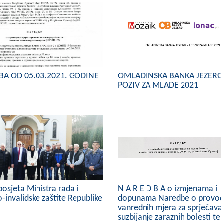
A OD 05.03.2021. GODINE
OMLADINSKA BANKA JEZERO 
POZIV ZA MLADE 2021
osjeta Ministra rada i
N A R E D B A o izmjenama i
-invalidske zaštite Republike
dopunama Naredbe o provo
vanrednih mjera za sprječava
suzbijanje zaraznih bolesti te