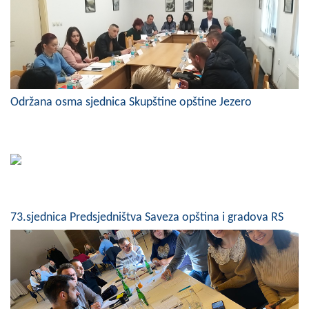
Skupštinsko vijeće opštine jezero
Sastav Skupštine
Službeni Glasnici
Održana osma sjednica Skupštine opštine Jezero
OPŠTINSKA UPRAVA
INFO
Vijesti
Aktivnosti
73.sjednica Predsjedništva Saveza opština i gradova RS
Javni pozivi
Obavještenja
Zaštita od požara