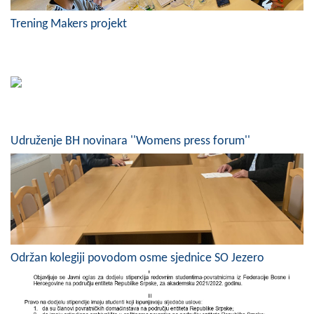
COVID 19
Trening Makers projekt
Geoistraživanja
FINANSIJE
PRIVREDA
Poljoprivreda
Udruženje BH novinara ''Womens press forum''
Turizam
Sport
CIVILNA ZAŠTITA
KONTAKT
Održan kolegiji povodom osme sjednice SO Jezero