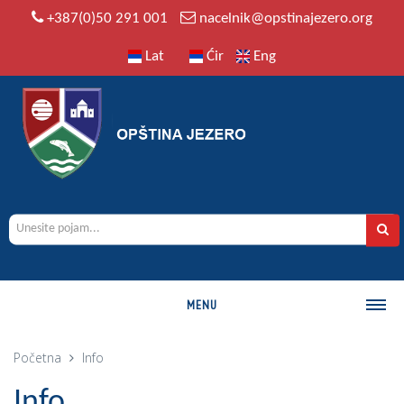
+387(0)50 291 001
nacelnik@opstinajezero.org
Lat
Ćir
Eng
MENU
O OPŠTINI
Početna
Info
Istorija
Info