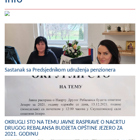
Geografija
Naseljena mjesta
Zanimljivosti
Fotogalerija
NAČELNIK
Sastanak sa Predsjednikom udruženja penzionera
O Načelniku
Zamjenik načelnika
Izvještaj o radu načelnika
SKUPŠTINA
OKRUGLI STO NA TEMU JAVNE RASPRAVE O NACRTU
DRUGOG REBALANSA BUDžETA OPŠTINE JEZERO ZA
Statut Opštine
2021. GODINU